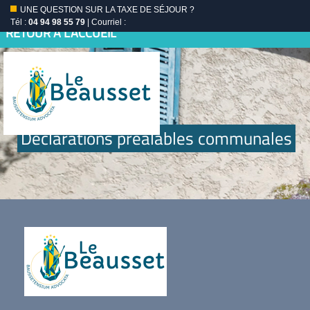
UNE QUESTION SUR LA TAXE DE SÉJOUR ?
Tél :
04 94 98 55 79
| Courriel :
RETOUR À L'ACCUEIL
Déclarations préalables communales